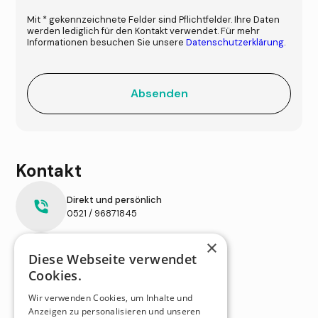
Mit * gekennzeichnete Felder sind Pflichtfelder. Ihre Daten
werden lediglich für den Kontakt verwendet. Für mehr
Informationen besuchen Sie unsere
Datenschutzerklärung
.
Kontakt
Direkt und persönlich
0521 / 96871845
×
E-Mail
Diese Webseite verwendet
info@technotrans-beratung.de
Cookies.
Sie finden uns hier
Wir verwenden Cookies, um Inhalte und
Philipp-Reis-Platz 1a,
Anzeigen zu personalisieren und unseren